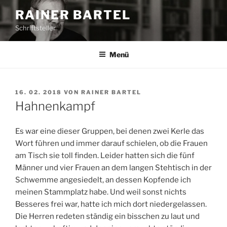
Z
RAINER BARTEL
u
Schriftsteller
m
I
n
Menü
h
a
l
V
16. 02. 2018
VON
RAINER BARTEL
E
t
Hahnenkampf
R
s
Ö
p
F
Es war eine dieser Gruppen, bei denen zwei Kerle das
F
r
Wort führen und immer darauf schielen, ob die Frauen
E
i
am Tisch sie toll finden. Leider hatten sich die fünf
N
n
T
Männer und vier Frauen an dem langen Stehtisch in der
L
g
Schwemme angesiedelt, an dessen Kopfende ich
I
e
meinen Stammplatz habe. Und weil sonst nichts
C
n
H
Besseres frei war, hatte ich mich dort niedergelassen.
T
Die Herren redeten ständig ein bisschen zu laut und
A