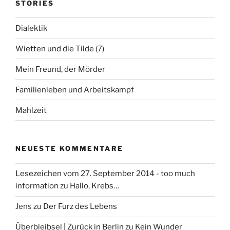
n
STORIES
e
o
n
n
Dialektik
n
a
Wietten und die Tilde (7)
c
h
Mein Freund, der Mörder
:
Familienleben und Arbeitskampf
Mahlzeit
NEUESTE KOMMENTARE
Lesezeichen vom 27. September 2014 - too much
information
zu
Hallo, Krebs…
Jens
zu
Der Furz des Lebens
Überbleibsel | Zurück in Berlin
zu
Kein Wunder