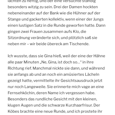
lachten zu heftig, und der eine versuchte ständig
M
besonders witzig zu sein. Drei der Damen hockten
nebeneinander auf der Bank wie die Hühner auf der
Stange und gackerten kollektiv, wenn einer der Jungs
einen lustigen Satz in die Runde geworfen hatte. Dann
gingen zwei Frauen zusammen aufs Klo, die
Sitzordnung veränderte sich, und plötzlich saß sie
neben mir – wir beide übereck am Tischende.
Ich wusste, dass sie Gina hieß, weil der eine der Hähne
alle paar Minuten „Ne, Gina, ist doch so…“ in ihre
Richtung rief. Manchmal nickte sie dann, und während
sie anfangs ab und an noch ein amüsiertes Lächeln
gezeigt hatte, vermittelte ihr Gesichtsausdruck jetzt
nur noch Langeweile. Sie erinnerte mich vage an eine
Fernsehköchin, deren Name ich vergessen habe.
Besonders das rundliche Gesicht mit den kleinen,
klugen Augen und die schwarze Kurzhaarfrisur. Der
Köbes brachte eine neue Runde, und ich prostete ihr