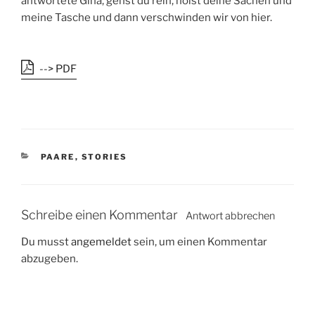
antwortete Gina, gehst du rein, holst deine Sachen und
meine Tasche und dann verschwinden wir von hier.
--> PDF
K
PAARE
,
STORIES
A
T
E
G
Schreibe einen Kommentar
Antwort abbrechen
O
R
Du musst
angemeldet
sein, um einen Kommentar
I
abzugeben.
E
N