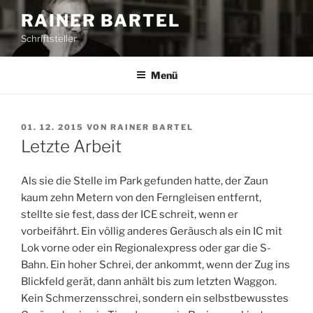
Z
RAINER BARTEL
u
Schriftsteller
m
I
n
Menü
h
a
l
V
01. 12. 2015
VON
RAINER BARTEL
E
t
Letzte Arbeit
R
s
Ö
p
F
Als sie die Stelle im Park gefunden hatte, der Zaun
F
r
kaum zehn Metern von den Ferngleisen entfernt,
E
i
stellte sie fest, dass der ICE schreit, wenn er
N
n
T
vorbeifährt. Ein völlig anderes Geräusch als ein IC mit
L
g
Lok vorne oder ein Regionalexpress oder gar die S-
I
e
Bahn. Ein hoher Schrei, der ankommt, wenn der Zug ins
C
n
H
Blickfeld gerät, dann anhält bis zum letzten Waggon.
T
Kein Schmerzensschrei, sondern ein selbstbewusstes
A