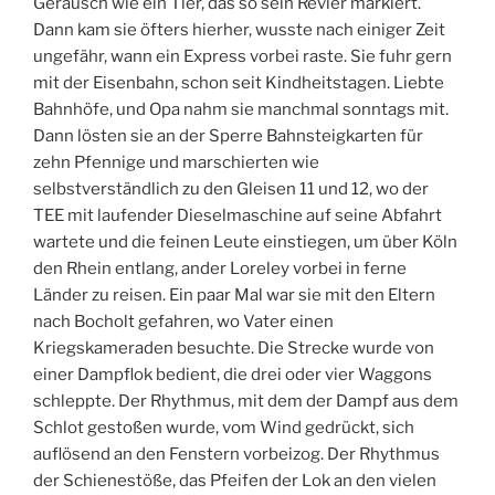
Geräusch wie ein Tier, das so sein Revier markiert.
M
Dann kam sie öfters hierher, wusste nach einiger Zeit
ungefähr, wann ein Express vorbei raste. Sie fuhr gern
mit der Eisenbahn, schon seit Kindheitstagen. Liebte
Bahnhöfe, und Opa nahm sie manchmal sonntags mit.
Dann lösten sie an der Sperre Bahnsteigkarten für
zehn Pfennige und marschierten wie
selbstverständlich zu den Gleisen 11 und 12, wo der
TEE mit laufender Dieselmaschine auf seine Abfahrt
wartete und die feinen Leute einstiegen, um über Köln
den Rhein entlang, ander Loreley vorbei in ferne
Länder zu reisen. Ein paar Mal war sie mit den Eltern
nach Bocholt gefahren, wo Vater einen
Kriegskameraden besuchte. Die Strecke wurde von
einer Dampflok bedient, die drei oder vier Waggons
schleppte. Der Rhythmus, mit dem der Dampf aus dem
Schlot gestoßen wurde, vom Wind gedrückt, sich
auflösend an den Fenstern vorbeizog. Der Rhythmus
der Schienestöße, das Pfeifen der Lok an den vielen