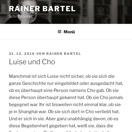
Z
RAINER BARTEL
u
Schriftsteller
m
I
n
Menü
h
a
l
V
31. 12. 2016
VON
RAINER BARTEL
E
t
Luise und Cho
R
s
Ö
p
F
Manchmal ist sich Luise nicht sicher, ob sie sich die
F
r
ganze Geschichte nur eingebildet oder ausgedacht hat,
E
i
ob es überhaupt eine Person namens Cho gab. Ob sie
N
n
T
diese Person überhaupt gekannt hat. Ob sie Cho jemals
L
g
begegnet war. Ihr ist bisweilen nicht einmal klar, ob sie
I
e
je in Shanghai war. Ob sie sich dort in Cho verliebt hat.
C
n
H
Und er sich in sie. Aber ganz unabhängig davon, ob es
T
diese Begebenheit gegeben hat, weiß sie, dass die
A