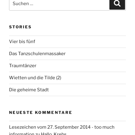
r
S
t
r
a
u
u
a
r
c
i
t
c
h
g
a
e
e
h
i
n
g
n
STORIES
e
o
n
n
Vier bis fünf
n
a
Das Tanzschulenmassaker
c
h
Traumtänzer
:
Wietten und die Tilde (2)
Die geheime Stadt
NEUESTE KOMMENTARE
Lesezeichen vom 27. September 2014 - too much
information
zu
Hallo, Krebs…