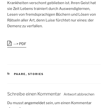
Krankheiten verschont geblieben ist. Ihren Geist hat
sie Zeit Lebens trainiert durch Auswendiglernen,
Lesen von fremdsprachigen Büchern und Lösen von
Rätseln aller Art, denn Luise fürchtet nur eines: der
Demenz zu verfallen.
--> PDF
K
PAARE
,
STORIES
A
T
E
G
Schreibe einen Kommentar
Antwort abbrechen
O
R
Du musst
angemeldet
sein, um einen Kommentar
I