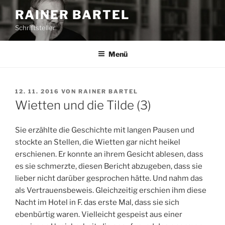
Z
RAINER BARTEL
u
Schriftsteller
m
I
n
Menü
h
a
l
V
12. 11. 2016
VON
RAINER BARTEL
E
t
Wietten und die Tilde (3)
R
s
Ö
p
F
Sie erzählte die Geschichte mit langen Pausen und
F
r
stockte an Stellen, die Wietten gar nicht heikel
E
i
erschienen. Er konnte an ihrem Gesicht ablesen, dass
N
n
T
es sie schmerzte, diesen Bericht abzugeben, dass sie
L
g
lieber nicht darüber gesprochen hätte. Und nahm das
I
e
als Vertrauensbeweis. Gleichzeitig erschien ihm diese
C
n
H
Nacht im Hotel in F. das erste Mal, dass sie sich
T
ebenbürtig waren. Vielleicht gespeist aus einer
A