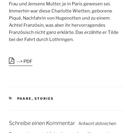
Frau und Jensens Mutter, je in Paris gewesen sei.
Immerhin war diese Charlotte Wietten, geborene
Piqué, Nachfahrin von Hugenotten und zu einem
Achtel Französin, was aber ihr hervorragendes
Französisch nicht ganz erklärte. Das erzählte er Tilde
bei der Fahrt durch Lothringen.
--> PDF
K
PAARE
,
STORIES
A
T
E
G
Schreibe einen Kommentar
Antwort abbrechen
O
R