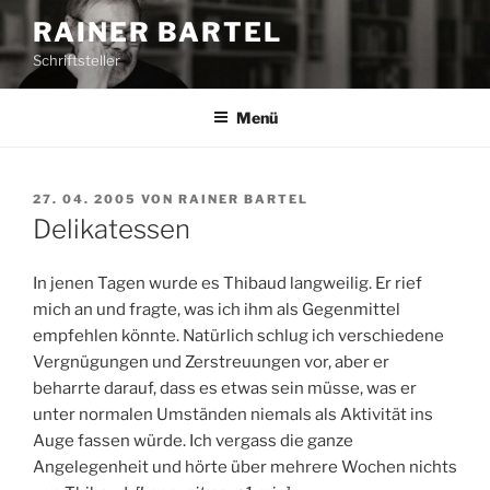
Z
RAINER BARTEL
u
Schriftsteller
m
I
n
Menü
h
a
l
V
27. 04. 2005
VON
RAINER BARTEL
E
t
Delikatessen
R
s
Ö
p
F
In jenen Tagen wurde es Thibaud langweilig. Er rief
F
r
mich an und fragte, was ich ihm als Gegenmittel
E
i
empfehlen könnte. Natürlich schlug ich verschiedene
N
n
T
Vergnügungen und Zerstreuungen vor, aber er
L
g
beharrte darauf, dass es etwas sein müsse, was er
I
e
unter normalen Umständen niemals als Aktivität ins
C
n
H
Auge fassen würde. Ich vergass die ganze
T
Angelegenheit und hörte über mehrere Wochen nichts
A