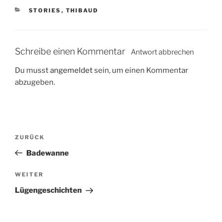
K
STORIES
,
THIBAUD
A
T
E
G
Schreibe einen Kommentar
Antwort abbrechen
O
R
Du musst
angemeldet
sein, um einen Kommentar
I
abzugeben.
E
N
B
V
ZURÜCK
e
o
Badewanne
i
r
t
h
N
WEITER
r
e
ä
Lügengeschichten
r
c
a
i
h
g
g