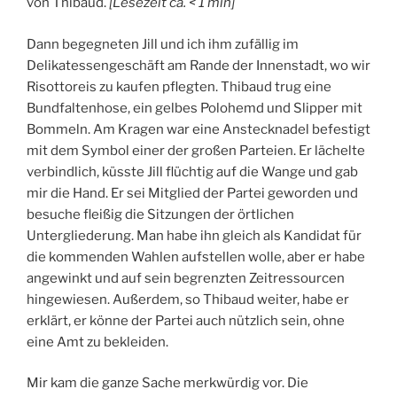
von Thibaud.
[
Lesezeit ca.
< 1
min
]
M
Dann begegneten Jill und ich ihm zufällig im
Delikatessengeschäft am Rande der Innenstadt, wo wir
Risottoreis zu kaufen pflegten. Thibaud trug eine
Bundfaltenhose, ein gelbes Polohemd und Slipper mit
Bommeln. Am Kragen war eine Anstecknadel befestigt
mit dem Symbol einer der großen Parteien. Er lächelte
verbindlich, küsste Jill flüchtig auf die Wange und gab
mir die Hand. Er sei Mitglied der Partei geworden und
besuche fleißig die Sitzungen der örtlichen
Untergliederung. Man habe ihn gleich als Kandidat für
die kommenden Wahlen aufstellen wolle, aber er habe
angewinkt und auf sein begrenzten Zeitressourcen
hingewiesen. Außerdem, so Thibaud weiter, habe er
erklärt, er könne der Partei auch nützlich sein, ohne
eine Amt zu bekleiden.
Mir kam die ganze Sache merkwürdig vor. Die