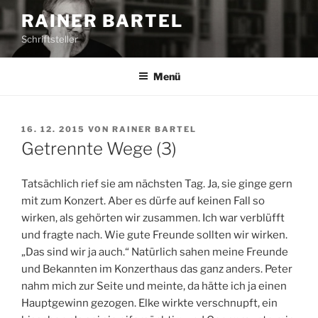
Z
RAINER BARTEL
u
Schriftsteller
m
I
n
Menü
h
a
l
V
16. 12. 2015
VON
RAINER BARTEL
E
t
Getrennte Wege (3)
R
s
Ö
p
F
Tatsächlich rief sie am nächsten Tag. Ja, sie ginge gern
F
r
mit zum Konzert. Aber es dürfe auf keinen Fall so
E
i
wirken, als gehörten wir zusammen. Ich war verblüfft
N
n
T
und fragte nach. Wie gute Freunde sollten wir wirken.
L
g
„Das sind wir ja auch.“ Natürlich sahen meine Freunde
I
e
und Bekannten im Konzerthaus das ganz anders. Peter
C
n
H
nahm mich zur Seite und meinte, da hätte ich ja einen
T
Hauptgewinn gezogen. Elke wirkte verschnupft, ein
A