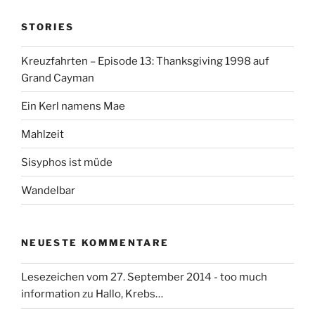
g
a
e
e
h
i
n
g
n
STORIES
e
o
n
n
Kreuzfahrten – Episode 13: Thanksgiving 1998 auf
n
Grand Cayman
a
c
Ein Kerl namens Mae
h
:
Mahlzeit
Sisyphos ist müde
Wandelbar
NEUESTE KOMMENTARE
Lesezeichen vom 27. September 2014 - too much
information
zu
Hallo, Krebs…