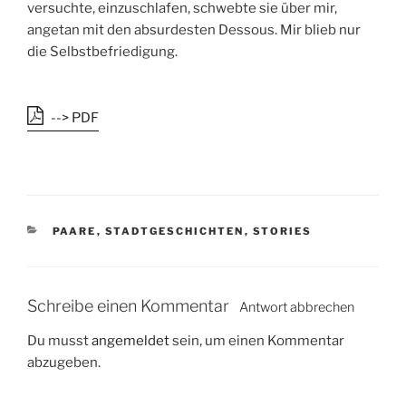
versuchte, einzuschlafen, schwebte sie über mir,
angetan mit den absurdesten Dessous. Mir blieb nur
die Selbstbefriedigung.
--> PDF
K
PAARE
,
STADTGESCHICHTEN
,
STORIES
A
T
E
G
Schreibe einen Kommentar
Antwort abbrechen
O
R
Du musst
angemeldet
sein, um einen Kommentar
I
abzugeben.
E
N