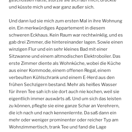
geschossen hatte, stürzte sie sich auf mich, drückte
und küsste mich und war ganz außer sich.
Und dann lud sie mich zum ersten Mal in ihre Wohnung
ein. Ein merkwürdiges Appartement in diesem
schweren Eckhaus. Kein Raum war rechtwinklig, und es
gab drei Zimmer, die hintereinander lagen. Sowie einen
winzigen Flur und ein sehr kleines Bad mit einer
Sitzwanne und einem altmodischen Elektroboiler. Das
erste Zimmer diente als Wohnküche, wobei die Küche
aus einer Kommode, einem offenen Regal, einem
verbeulten Kühlschrank und einem E-Herd aus den
frühen Sechzigern bestand. Mehr als heißes Wasser
für ihren Tee sah ich sie dort auch nie kochen, weil sie
eigentlich immer auswärts aß. Und um sich das leisten
zu können, pflegte sie eine ganze Schar an Verehrern,
die ich nach und nach kennenlernte. Da saß dann ein
mehr oder weniger prominenter oder reicher Typ am
Wohnzimmertisch, trank Tee und fand die Lage