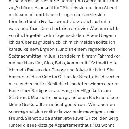
bisschen als sei sie eifersüchtig, und Georg raunte mir
M
zu „Schönes Paar seid ihr.“ Sie ließ sich an dem Abend
nicht von mir nachhause bringen, bedankte sich
förmlich für die Freikarte und stürzte sich auf eine
wartende Taxe. Dann hörte ich drei, vier Wochen nichts
von ihr. Ungefähr zehn Tage nach dem Abend begann
ich darüber zu grübeln, ob ich mich melden sollte. Ich
kam zu keinem Ergebnis, und an einem regnerischen
Spätnachmittag im Juni stand sie mit ihrem Fahrrad vor
meiner Haustür. „Ciao, Bello, komm mit.“ Schnell holte
ich mein Rad aus der Garage und folgte ihr blind. Sie
brachte mich an Orte im Osten der Stadt, die ich vorher
nie gesehen hatte. Schließlich landeten wir am oberen
Ende einer Sackgasse am Hang der Hügelkette am
Stadtrand. Man hatte einen grandiosen Blick auf diese
kleine Großstadt am mächtigen Strom. Wir rauchten
schweigend. „Ich wollte dir was anderes zeigen, mein
Freund. Siehst du da unten, etwa zwei Drittel den Berg
runter, dieses klotzige Appartementhaus? Da wohnt