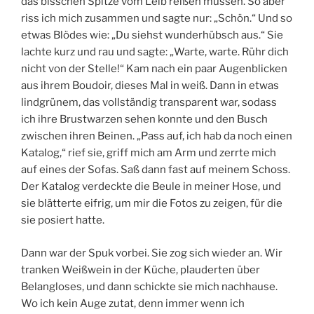
das bisschen Spitze vom Leib reißen müssen. So aber
riss ich mich zusammen und sagte nur: „Schön.“ Und so
etwas Blödes wie: „Du siehst wunderhübsch aus.“ Sie
lachte kurz und rau und sagte: „Warte, warte. Rühr dich
nicht von der Stelle!“ Kam nach ein paar Augenblicken
aus ihrem Boudoir, dieses Mal in weiß. Dann in etwas
lindgrünem, das vollständig transparent war, sodass
ich ihre Brustwarzen sehen konnte und den Busch
zwischen ihren Beinen. „Pass auf, ich hab da noch einen
Katalog,“ rief sie, griff mich am Arm und zerrte mich
auf eines der Sofas. Saß dann fast auf meinem Schoss.
Der Katalog verdeckte die Beule in meiner Hose, und
sie blätterte eifrig, um mir die Fotos zu zeigen, für die
sie posiert hatte.
Dann war der Spuk vorbei. Sie zog sich wieder an. Wir
tranken Weißwein in der Küche, plauderten über
Belangloses, und dann schickte sie mich nachhause.
Wo ich kein Auge zutat, denn immer wenn ich