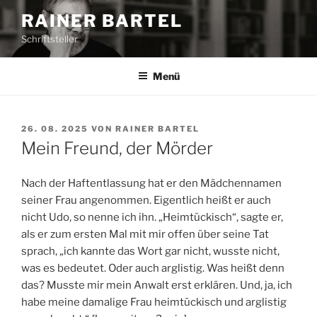
Z
RAINER BARTEL
u
Schriftsteller
m
I
n
Menü
h
a
l
V
26. 08. 2025
VON
RAINER BARTEL
E
t
Mein Freund, der Mörder
R
s
Ö
p
F
Nach der Haftentlassung hat er den Mädchennamen
F
r
seiner Frau angenommen. Eigentlich heißt er auch
E
i
nicht Udo, so nenne ich ihn. „Heimtückisch“, sagte er,
N
n
T
als er zum ersten Mal mit mir offen über seine Tat
L
g
sprach, „ich kannte das Wort gar nicht, wusste nicht,
I
e
was es bedeutet. Oder auch arglistig. Was heißt denn
C
n
H
das? Musste mir mein Anwalt erst erklären. Und, ja, ich
T
habe meine damalige Frau heimtückisch und arglistig
A