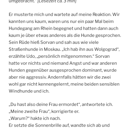
umgebracht.“
[
Lesezeit ca.
3
min
]
M
Er musterte mich und wartete auf meine Reaktion. Wir
kannten uns kaum, waren uns nur ein paar Mal beim
Hundegang am Rhein begegnet und hatten dann auch
kaum je über etwas anderes als die Hunde gesprochen.
Sein Rüde hieß Sorvan und sah aus wie viele
Straßenhunde in Moskau. „Ich hab ihn aus Wolgograd“,
erzählte Udo, „persönlich mitgenommen.“ Sorvan
hatte vor nichts und niemand Angst und war anderen
Hunden gegenüber ausgesprochen dominant, wurde
aber nie aggressiv. Andernfalls hätten wir die zwei
wohl gar nicht kennengelernt, meine beiden sensiblen
Windhunde und ich.
„Du hast also deine Frau ermordet“, antwortete ich.
„Meine zweite Frau“, korrigierte er.
„Warum?“ hakte ich nach.
Er setzte die Sonnenbrille auf, wandte sich ab und