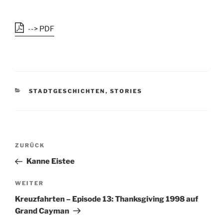
--> PDF
K
STADTGESCHICHTEN
,
STORIES
A
T
E
G
O
B
R
V
ZURÜCK
e
I
o
Kanne Eistee
E
i
r
N
t
h
N
WEITER
r
e
ä
Kreuzfahrten – Episode 13: Thanksgiving 1998 auf
r
c
a
Grand Cayman
i
h