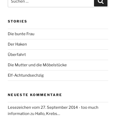
t
r
a
u
u
a
r
c
i
t
c
h
g
a
e
e
h
i
n
g
n
STORIES
e
o
n
n
Die bunte Frau
n
a
Der Haken
c
h
Überfahrt
:
Die Mutter und die Möbelstücke
Elf-Achtundsechzig
NEUESTE KOMMENTARE
Lesezeichen vom 27. September 2014 - too much
information
zu
Hallo, Krebs…