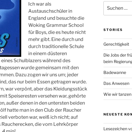
Ich war als
S
r
u
Austauschschüler in
i
c
England und besuchte die
e
h
n
Woking Grammar School
e
STORIES
für Boys, die es heute nicht
n
mehr gibt. Eine durch und
n
Gerechtigkeit
durch traditionelle Schule
a
in einem düsteren
Die Jobs der fr
c
 eines Schulblazers während des
beim Regierun
h
Mittagessen wurde gemeinsam mit den
:
Badewanne
mmen. Dazu zogen wir uns um; jeder
pind, das nur beim Essen getragen wurde.
Das Anwesen
rn, war verpönt, aber das Kleidungsstück
Wie wir tanzen
s mit Speiseresten versehen war, gehörte
ten, außer denen in den untersten beiden
ölf hatte man in den Club der Raucher
NEUESTE KO
iell verboten war, weiß ich nicht; auf
s Raucherecken, die vom Lehrkörper
Lesezeichen v
.
4
min
]