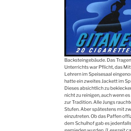
T
L
I
C
H
T
A
M
Backsteingebäude. Das Tragen
Unterrichts war Pflicht, das 
Lehrern im Speisesaal eingeno
hatte ein zweites Jackett im S
Dieses absichtlich zu beklecke
nicht zu reinigen, auch wenn e
zur Tradition. Alle Jungs rauch
Stufen. Aber spätestens mit zw
einzutreten. Ob das Paffen offiz
dem Schulhof gab es jedenfall
gemieden wurden.
[
Lesezeit ca