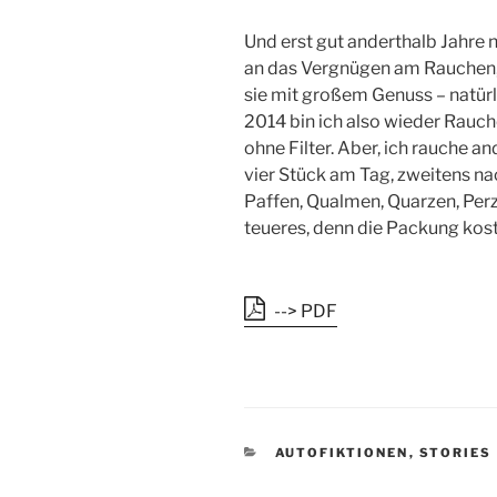
Und erst gut anderthalb Jahre 
an das Vergnügen am Rauchen,
sie mit großem Genuss – natürl
2014 bin ich also wieder Rauch
ohne Filter. Aber, ich rauche an
vier Stück am Tag, zweitens n
Paffen, Qualmen, Quarzen, Perze
teueres, denn die Packung kost
--> PDF
K
AUTOFIKTIONEN
,
STORIES
A
T