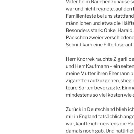
Vater beim Rauchen zuhause seh
war und nicht regnete, auf den
Familienfeste bei uns stattfand
männlichen und etwa die Hälft
Besonders stark: Onkel Harald
Päckchen zweier verschiedene
Schnitt kam eine Filterlose auf 
Herr Knorrek rauchte Zigarillo
und Herr Kaufmann – ein selte
meine Mutter ihren Ehemann pr
Zigaretten aufzuzgeben, stieg 
teure Sorten bevorzugte. Einma
mindestens so viel kosten wie 
Zurück in Deutschland blieb ic
mir in England tatsächlich an
war, kaufte ich meistens die Pä
damals noch gab. Und natürlich