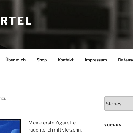
ARTEL
Über mich
Shop
Kontakt
Impressum
Datens
TEL
K
a
t
e
Meine erste Zigarette
g
SUCHEN
rauchte ich mit vierzehn.
o