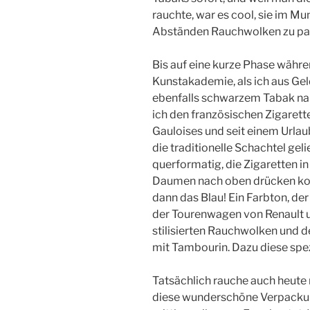
rauchte, war es cool, sie im M
Abständen Rauchwolken zu pa
Bis auf eine kurze Phase währ
Kunstakademie, als ich aus Ge
ebenfalls schwarzem Tabak na
ich den französischen Zigarette
Gauloises und seit einem Urlau
die traditionelle Schachtel gel
querformatig, die Zigaretten 
Daumen nach oben drücken kon
dann das Blau! Ein Farbton, der 
der Tourenwagen von Renault u
stilisierten Rauchwolken und d
mit Tambourin. Dazu diese spez
Tatsächlich rauche auch heute 
diese wunderschöne Verpackung