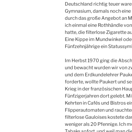
Deutschland richtig teuer ware
Gymnasium, damals noch eine r
durch das große Angebot an Ma
ich einmal eine Rothhändle vo
hatte, die filterlose Zigarette
Eine Kippe im Mundwinkel oder 
Fünfzehnjährige ein Statussym
Im Herbst 1970 ging die Abschl
und bewacht wurden wir von zw
und dem Erdkundelehrer Pauker
forderte, wollte Paukert und se
Krieg in der französischen Hau
Fünfzigerjahren dort gelebt. M
Kehrten in Cafés und Bistros ei
Flipperautomaten und rauchten
filterlose Gauloises kostete 
weniger als 20 Pfennige. Ich
Tabaks sofort, und weil man di