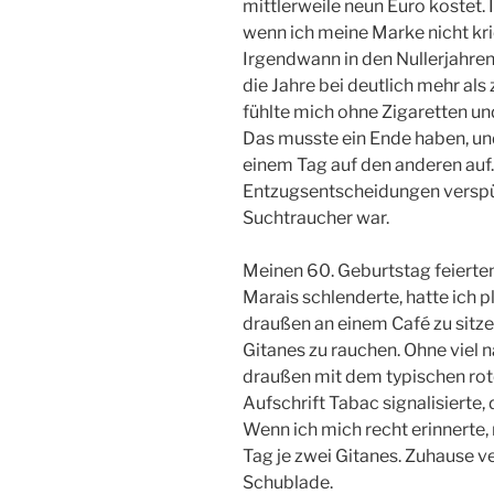
mittlerweile neun Euro kostet.
wenn ich meine Marke nicht krie
Irgendwann in den Nullerjahren
die Jahre bei deutlich mehr a
fühlte mich ohne Zigaretten un
Das musste ein Ende haben, un
einem Tag auf den anderen auf. 
Entzugsentscheidungen verspürt
Suchtraucher war.
Meinen 60. Geburtstag feierten 
Marais schlenderte, hatte ich 
draußen an einem Café zu sitze
Gitanes zu rauchen. Ohne viel n
draußen mit dem typischen rot
Aufschrift Tabac signalisierte,
Wenn ich mich recht erinnerte,
Tag je zwei Gitanes. Zuhause 
Schublade.