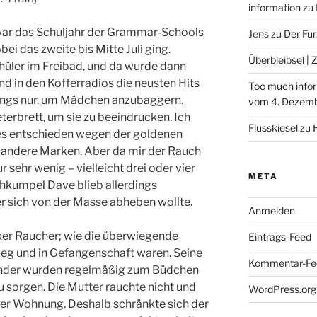
information
zu
war das Schuljahr der Grammar-Schools
Jens
zu
Der Fu
bei das zweite bis Mitte Juli ging.
Überbleibsel | 
hüler im Freibad, und da wurde dann
 in den Kofferradios die neusten Hits
Too much infor
 Jungs nur, um Mädchen anzubaggern.
vom 4. Dezem
erbrett, um sie zu beeindrucken. Ich
Flusskiesel
zu
es entschieden wegen der goldenen
s andere Marken. Aber da mir der Rauch
 sehr wenig – vielleicht drei oder vier
META
hkumpel Dave blieb allerdings
er sich von der Masse abheben wollte.
Anmelden
rker Raucher; wie die überwiegende
Eintrags-Feed
ieg und in Gefangenschaft waren. Seine
Kommentar-Fe
Kinder wurden regelmäßig zum Büdchen
 sorgen. Die Mutter rauchte nicht und
WordPress.org
er Wohnung. Deshalb schränkte sich der