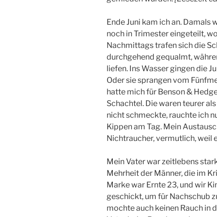
Ende Juni kam ich an. Damals 
noch in Trimester eingeteilt, wo
Nachmittags trafen sich die Sc
durchgehend gequalmt, während
liefen. Ins Wasser gingen die
Oder sie sprangen vom Fünfmet
hatte mich für Benson & Hedg
Schachtel. Die waren teurer al
nicht schmeckte, rauchte ich nur
Kippen am Tag. Mein Austausc
Nichtraucher, vermutlich, weil 
Mein Vater war zeitlebens sta
Mehrheit der Männer, die im Kr
Marke war Ernte 23, und wir 
geschickt, um für Nachschub zu
mochte auch keinen Rauch in d