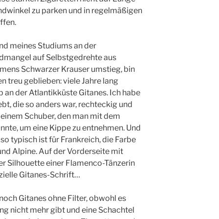
undwinkel zu parken und in regelmäßigen
ffen.
end meines Studiums an der
ldmangel auf Selbstgedrehte aus
mens Schwarzer Krauser umstieg, bin
n treu geblieben: viele Jahre lang
b an der Atlantikküste Gitanes. Ich habe
iebt, die so anders war, rechteckig und
in einem Schuber, den man mit dem
nte, um eine Kippe zu entnehmen. Und
so typisch ist für Frankreich, die Farbe
nd Alpine. Auf der Vorderseite mit
er Silhouette einer Flamenco-Tänzerin
ielle Gitanes-Schrift…
noch Gitanes ohne Filter, obwohl es
 nicht mehr gibt und eine Schachtel