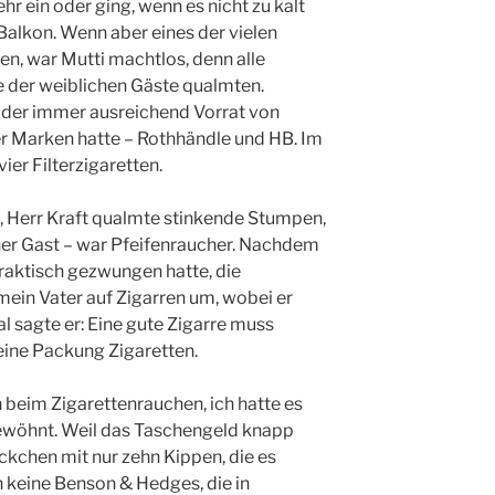
r ein oder ging, wenn es nicht zu kalt
 Balkon. Wenn aber eines der vielen
en, war Mutti machtlos, denn alle
e der weiblichen Gäste qualmten.
, der immer ausreichend Vorrat von
r Marken hatte – Rothhändle und HB. Im
vier Filterzigaretten.
s, Herr Kraft qualmte stinkende Stumpen,
ner Gast – war Pfeifenraucher. Nachdem
aktisch gezwungen hatte, die
mein Vater auf Zigarren um, wobei er
l sagte er: Eine gute Zigarre muss
eine Packung Zigaretten.
h beim Zigarettenrauchen, ich hatte es
gewöhnt. Weil das Taschengeld knapp
ckchen mit nur zehn Kippen, die es
 keine Benson & Hedges, die in