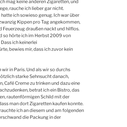
 Ich mag keine anderen Zigaretten, und
ge, rauche ich lieber gar nicht.
 hatte ich sowieso genug. Ich war über
ls zwanzig Kippen pro Tag angekommen,
d Feuerzeug draußen nackt und hilflos.
d so hörte ich im Herbst 2009 von
Dass ich keinerlei
e, bewies mir, dass ich zuvor kein
wir in Paris. Und als wir so durchs
plötzlich starke Sehnsucht danach,
n, Café Creme zu trinken und dazu eine
achzudenken, betrat ich ein Bistro, das
en, rautenförmigen Schild mit der
 dass man dort Zigaretten kaufen konnte.
 rauchte ich an diesem und am folgenden
verschwand die Packung in der