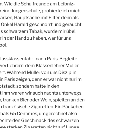
n. Wie die Schulfreunde am Leibniz-
eine Jungenschule, probierte ich mich
rken, Hauptsache mit Filter, denn als
n Onkel Harald geschnorrt und geraucht
 aus schwarzem Tabak, wurde mir übel.
in der Hand zu haben, war für uns
bol.
ussklassenfahrt nach Paris. Begleitet
ei Lehrern: dem Klassenlehrer Müller
t. Während Müller von uns Disziplin
in Paris zeigen, denn er war nicht nur im
ptstadt, sondern hatte in den
it ihm waren wir auch nachts unterwegs.
n, tranken Bier oder Wein, spielten an den
 französische Zigaretten. Ein Päckchen
damals 65 Centimes, umgerechnet also
 mochte den Geschmack des schwarzen
ese starken Zigaretten nicht auf Lunge