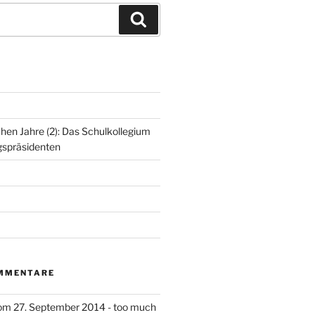
S
u
c
h
e
n
ühen Jahre (2): Das Schulkollegium
gspräsidenten
MMENTARE
om 27. September 2014 - too much