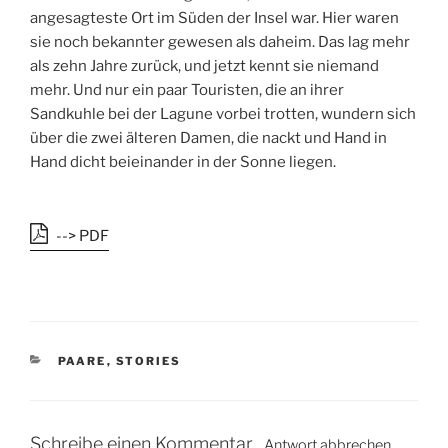
angesagteste Ort im Süden der Insel war. Hier waren
sie noch bekannter gewesen als daheim. Das lag mehr
als zehn Jahre zurück, und jetzt kennt sie niemand
mehr. Und nur ein paar Touristen, die an ihrer
Sandkuhle bei der Lagune vorbei trotten, wundern sich
über die zwei älteren Damen, die nackt und Hand in
Hand dicht beieinander in der Sonne liegen.
--> PDF
K
PAARE
,
STORIES
A
T
E
G
Schreibe einen Kommentar
Antwort abbrechen