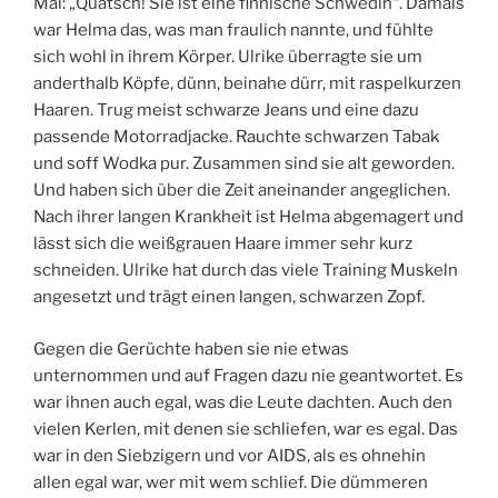
Mal: „Quatsch! Sie ist eine finnische Schwedin“. Damals
M
war Helma das, was man fraulich nannte, und fühlte
sich wohl in ihrem Körper. Ulrike überragte sie um
anderthalb Köpfe, dünn, beinahe dürr, mit raspelkurzen
Haaren. Trug meist schwarze Jeans und eine dazu
passende Motorradjacke. Rauchte schwarzen Tabak
und soff Wodka pur. Zusammen sind sie alt geworden.
Und haben sich über die Zeit aneinander angeglichen.
Nach ihrer langen Krankheit ist Helma abgemagert und
lässt sich die weißgrauen Haare immer sehr kurz
schneiden. Ulrike hat durch das viele Training Muskeln
angesetzt und trägt einen langen, schwarzen Zopf.
Gegen die Gerüchte haben sie nie etwas
unternommen und auf Fragen dazu nie geantwortet. Es
war ihnen auch egal, was die Leute dachten. Auch den
vielen Kerlen, mit denen sie schliefen, war es egal. Das
war in den Siebzigern und vor AIDS, als es ohnehin
allen egal war, wer mit wem schlief. Die dümmeren