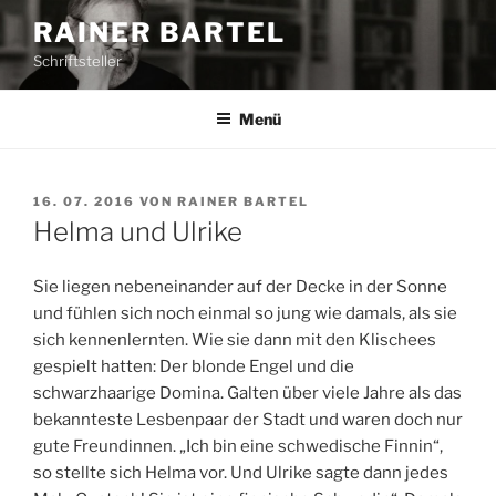
Z
RAINER BARTEL
u
Schriftsteller
m
I
n
Menü
h
a
l
V
16. 07. 2016
VON
RAINER BARTEL
E
t
Helma und Ulrike
R
s
Ö
p
F
Sie liegen nebeneinander auf der Decke in der Sonne
F
r
und fühlen sich noch einmal so jung wie damals, als sie
E
i
sich kennenlernten. Wie sie dann mit den Klischees
N
n
T
gespielt hatten: Der blonde Engel und die
L
g
schwarzhaarige Domina. Galten über viele Jahre als das
I
e
bekannteste Lesbenpaar der Stadt und waren doch nur
C
n
H
gute Freundinnen. „Ich bin eine schwedische Finnin“,
T
so stellte sich Helma vor. Und Ulrike sagte dann jedes
A