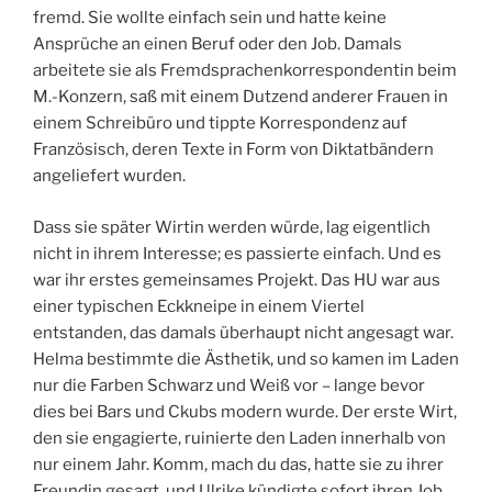
fremd. Sie wollte einfach sein und hatte keine
Ansprüche an einen Beruf oder den Job. Damals
arbeitete sie als Fremdsprachenkorrespondentin beim
M.-Konzern, saß mit einem Dutzend anderer Frauen in
einem Schreibüro und tippte Korrespondenz auf
Französisch, deren Texte in Form von Diktatbändern
angeliefert wurden.
Dass sie später Wirtin werden würde, lag eigentlich
nicht in ihrem Interesse; es passierte einfach. Und es
war ihr erstes gemeinsames Projekt. Das HU war aus
einer typischen Eckkneipe in einem Viertel
entstanden, das damals überhaupt nicht angesagt war.
Helma bestimmte die Ästhetik, und so kamen im Laden
nur die Farben Schwarz und Weiß vor – lange bevor
dies bei Bars und Ckubs modern wurde. Der erste Wirt,
den sie engagierte, ruinierte den Laden innerhalb von
nur einem Jahr. Komm, mach du das, hatte sie zu ihrer
Freundin gesagt, und Ulrike kündigte sofort ihren Job