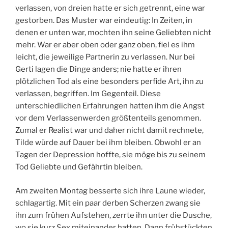
verlassen, von dreien hatte er sich getrennt, eine war
gestorben. Das Muster war eindeutig: In Zeiten, in
denen er unten war, mochten ihn seine Geliebten nicht
mehr. War er aber oben oder ganz oben, fiel es ihm
leicht, die jeweilige Partnerin zu verlassen. Nur bei
Gerti lagen die Dinge anders; nie hatte er ihren
plötzlichen Tod als eine besonders perfide Art, ihn zu
verlassen, begriffen. Im Gegenteil. Diese
unterschiedlichen Erfahrungen hatten ihm die Angst
vor dem Verlassenwerden größtenteils genommen.
Zumal er Realist war und daher nicht damit rechnete,
Tilde würde auf Dauer bei ihm bleiben. Obwohl er an
Tagen der Depression hoffte, sie möge bis zu seinem
Tod Geliebte und Gefährtin bleiben.
Am zweiten Montag besserte sich ihre Laune wieder,
schlagartig. Mit ein paar derben Scherzen zwang sie
ihn zum frühen Aufstehen, zerrte ihn unter die Dusche,
wo sie kurz Sex miteinander hatten. Dann frühstückten