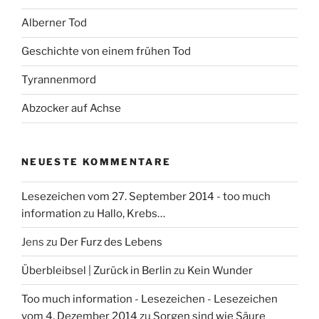
a
Alberner Tod
c
h
Geschichte von einem frühen Tod
:
Tyrannenmord
Abzocker auf Achse
NEUESTE KOMMENTARE
Lesezeichen vom 27. September 2014 - too much
information
zu
Hallo, Krebs…
Jens
zu
Der Furz des Lebens
Überbleibsel | Zurück in Berlin
zu
Kein Wunder
Too much information - Lesezeichen - Lesezeichen
vom 4. Dezember 2014
zu
Sorgen sind wie Säure