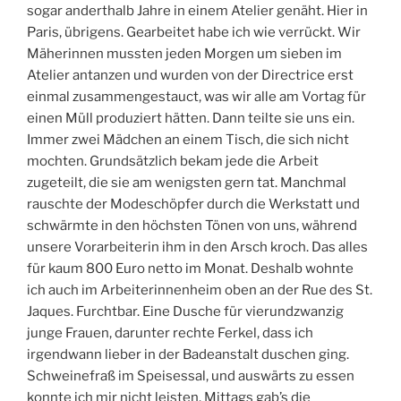
sogar anderthalb Jahre in einem Atelier genäht. Hier in
Paris, übrigens. Gearbeitet habe ich wie verrückt. Wir
Mäherinnen mussten jeden Morgen um sieben im
Atelier antanzen und wurden von der Directrice erst
einmal zusammengestauct, was wir alle am Vortag für
einen Müll produziert hätten. Dann teilte sie uns ein.
Immer zwei Mädchen an einem Tisch, die sich nicht
mochten. Grundsätzlich bekam jede die Arbeit
zugeteilt, die sie am wenigsten gern tat. Manchmal
rauschte der Modeschöpfer durch die Werkstatt und
schwärmte in den höchsten Tönen von uns, während
unsere Vorarbeiterin ihm in den Arsch kroch. Das alles
für kaum 800 Euro netto im Monat. Deshalb wohnte
ich auch im Arbeiterinnenheim oben an der Rue des St.
Jaques. Furchtbar. Eine Dusche für vierundzwanzig
junge Frauen, darunter rechte Ferkel, dass ich
irgendwann lieber in der Badeanstalt duschen ging.
Schweinefraß im Speisessal, und auswärts zu essen
konnte ich mir nicht leisten. Mittags gab’s die