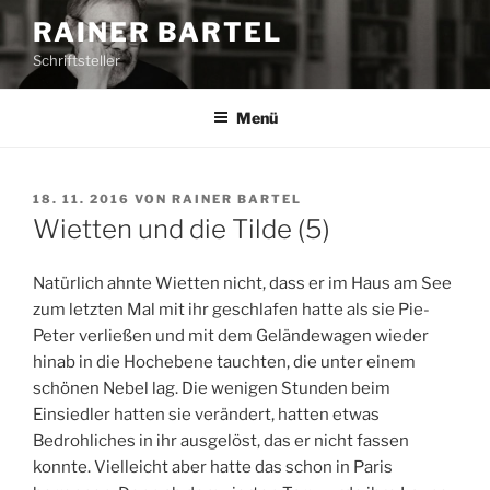
Z
RAINER BARTEL
u
Schriftsteller
m
I
n
Menü
h
a
l
V
18. 11. 2016
VON
RAINER BARTEL
E
t
Wietten und die Tilde (5)
R
s
Ö
p
F
Natürlich ahnte Wietten nicht, dass er im Haus am See
F
r
zum letzten Mal mit ihr geschlafen hatte als sie Pie-
E
i
Peter verließen und mit dem Geländewagen wieder
N
n
T
hinab in die Hochebene tauchten, die unter einem
L
g
schönen Nebel lag. Die wenigen Stunden beim
I
e
Einsiedler hatten sie verändert, hatten etwas
C
n
H
Bedrohliches in ihr ausgelöst, das er nicht fassen
T
konnte. Vielleicht aber hatte das schon in Paris
A