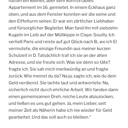
hatten ein kleines, aber sehr komfortables
Appartement im 16. gemietet. In einem Eckhaus ganz
oben, und aus dem Fenster konnten wir die seine und
den Eiffelturm sehen. Er war ein zärtlicher Liebhaber
und fürsorglicher Begleiter. Man fand ihn mit siebzehn
Kugeln im Leib auf der Müllkippe in Claye-Souilly. Ich
verließ Paris und reiste auf gut Glück nach B., wo ich El
vermutete, die einzige Freundin aus meiner kurzen
Schulzeit in D. Tatsächlich traf ich sie an der alten
Adresse, und sie freute sich. Was sie denn so täte?
fragte ich. Sie sah mich merkwürdig an und fragte
zurück: Wie meinst du da? Na ja, sagte ich, wie du dein
Geld verdienst. Sie lachte laut und antwortete: Na,
sicherlich nicht durch ehrliche Arbeit. Wir fanden dann
einen gemeinsamen Dreh, reiche Leute abzuzocken,
und ließen es uns gut gehen. Ja, mein Lieber, seit
meiner Zeit als Näherin habe ich nie wieder für Geld
gearbeitet. Und das soll auch so bleiben.“