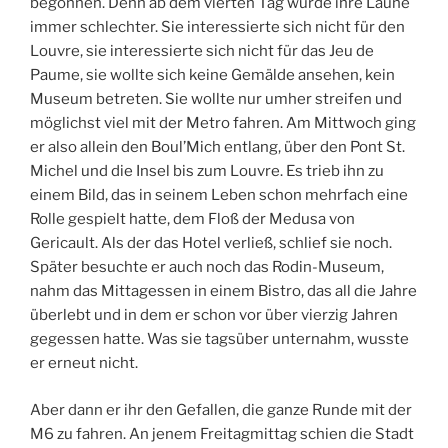
begonnen. Denn ab dem vierten Tag wurde ihre Laune
M
immer schlechter. Sie interessierte sich nicht für den
Louvre, sie interessierte sich nicht für das Jeu de
Paume, sie wollte sich keine Gemälde ansehen, kein
Museum betreten. Sie wollte nur umher streifen und
möglichst viel mit der Metro fahren. Am Mittwoch ging
er also allein den Boul’Mich entlang, über den Pont St.
Michel und die Insel bis zum Louvre. Es trieb ihn zu
einem Bild, das in seinem Leben schon mehrfach eine
Rolle gespielt hatte, dem Floß der Medusa von
Gericault. Als der das Hotel verließ, schlief sie noch.
Später besuchte er auch noch das Rodin-Museum,
nahm das Mittagessen in einem Bistro, das all die Jahre
überlebt und in dem er schon vor über vierzig Jahren
gegessen hatte. Was sie tagsüber unternahm, wusste
er erneut nicht.
Aber dann er ihr den Gefallen, die ganze Runde mit der
M6 zu fahren. An jenem Freitagmittag schien die Stadt