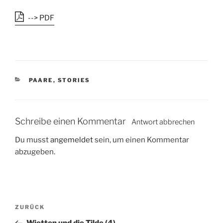
--> PDF
K
PAARE
,
STORIES
A
T
E
G
Schreibe einen Kommentar
Antwort abbrechen
O
R
Du musst
angemeldet
sein, um einen Kommentar
I
abzugeben.
E
N
B
V
ZURÜCK
e
o