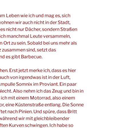
zum Leben wie ich und mag es, sich
ohnen wir auch nicht in der Stadt,
es nicht nur Dächer, sondern Straßen
 sich manchmal Leute versammeln,
Ort zu sein. Sobald bei uns mehr als
z zusammen sind, setzt das
d es gibt Barbecue.
en. Erst jetzt merke ich, dass es hier
auch von irgendwas ist in der Luft,
 Ampulle Somnix im Proviant. Ein paar
lecht. Also nehm ich das Zeug und bin in
ich mit einem Motorrad, also einem
, eine Küstenstraße entlang. Die Sonne
et nach Pinien. Und spüre, dass Britt
während wir mit gleichbleibender
ften Kurven schwingen. Ich habe so