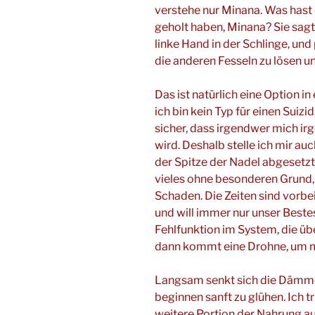
verstehe nur Minana. Was hast 
geholt haben, Minana? Sie sagt
linke Hand in der Schlinge, und 
die anderen Fesseln zu lösen un
Das ist natürlich eine Option i
ich bin kein Typ für einen Suizid
sicher, dass irgendwer mich i
wird. Deshalb stelle ich mir a
der Spitze der Nadel abgesetzt 
vieles ohne besonderen Grund,
Schaden. Die Zeiten sind vorbei
und will immer nur unser Beste
Fehlfunktion im System, die übe
dann kommt eine Drohne, um mi
Langsam senkt sich die Dämme
beginnen sanft zu glühen. Ich t
weitere Portion der Nahrung a