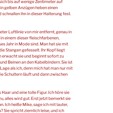
ich bis auf wenige Zentimeter auf
 in gelben Anzügen heben einen
chnallen ihn in dieser Halterung fest.
er Luftlinie von mir entfernt, genau in
 in einem dieser fleischfarbenen,
es Jahr in Mode sind. Man hat sie mit
e Stangen gefesselt. Ihr Kopf liegt
n erwacht sie und beginnt sofort zu
 und Beinen an den Kabelbindern. Sie ist
 Lage als ich, denn mich hat man nur mit
die Schultern läuft und dann zwischen
 Haar und eine tolle Figur. Ich höre sie
zu, alles wird gut. Erst jetzt bemerkt sie
an. Ich heiße Mike, sage ich mit lauter,
 Sie spricht ziemlich leise, und ich