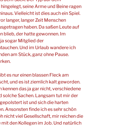
 hingelegt, seine Arme und Beine ragen
naus. Vielleicht ist dies auch ein Spiel.
vor langer, langer Zeit Menschen
usgetragen haben. Da saßen Leute auf
en blieb, der hatte gewonnen. Im
ja sogar Mitglied der
tauchen. Und im Urlaub wandere ich
den am Stück, ganz ohne Pause.
ärken.
bt es nur einen blassen Fleck am
cht, und es ist ziemlich kalt geworden.
n kennen das ja gar nicht, verschiedene
 solche Sachen. Langsam tut mir der
 gepolstert ist und sich die harten
n. Ansonsten finde ich es sehr schön
h nicht viel Gesellschaft, mir reichen die
mit den Kollegen im Job. Und natürlich