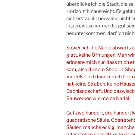
überblicke ich die Stadt, die s
Horizont hinausreicht. Es geht 
sich erstaunlicherweise nicht 
liegen, wozu immer die gut sei
herunterkommen, darf ich nich
Soweit ich die Nadel abwärts ü
glatt, keine Öffnungen. Man wi
erinnere mich nur, dass mich e
kam, also diesem Shop-in-Shop
Viertels. Und dann bin ich hier
hat keine Straßen, keine Häuse
Dachlandschaft. Und dazwisch
Bauwerken wie meine Nadel.
Gut zweihundert, dreihundert M
quadratische Säule. Oben steht
Säulen, manche eckig, manche r
oder stehen überall Leute darau