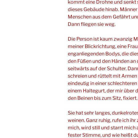
kommt eine Drohne und senkt s
dieses Gebäude hinab. Männer
Menschen aus dem Gefährt und s
Dann fliegen sie weg.
Die Person ist kaum zwanzig Met
meiner Blickrichtung, eine Frau
enganliegenden Bodys, die dies
den Füßen und den Händen an di
seitwärts auf der Schulter. Dan
schreien und rüttelt mit Armen
eindeutig in einer schlechteren
einem Haltegurt, der mir über 
den Beinen bis zum Sitz, fixiert.
Sie hat sehr langes, dunkelrotes
weinen. Ganz ruhig, rufe ich ihr 
mich, wird still und starrt mich 
fester Stimme, und wie heißt du?