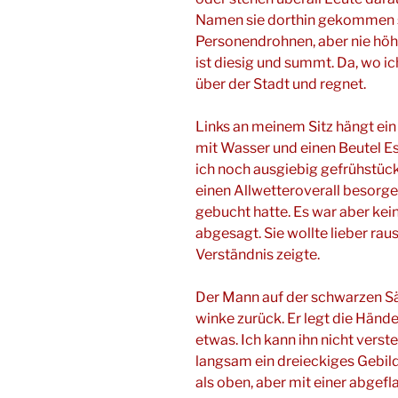
Namen sie dorthin gekommen s
Personendrohnen, aber nie höher
ist diesig und summt. Da, wo i
über der Stadt und regnet.
Links an meinem Sitz hängt ein 
mit Wasser und einen Beutel E
ich noch ausgiebig gefrühstückt
einen Allwetteroverall besorgen
gebucht hatte. Es war aber kein
abgesagt. Sie wollte lieber raus
Verständnis zeigte.
Der Mann auf der schwarzen Sä
winke zurück. Er legt die Händ
etwas. Ich kann ihn nicht verst
langsam ein dreieckiges Gebild
als oben, aber mit einer abgefla