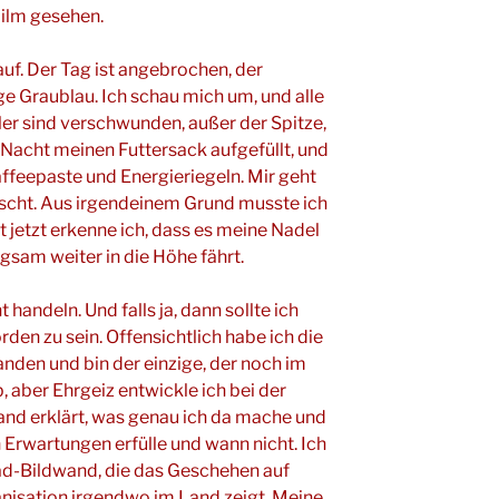
Film gesehen.
auf. Der Tag ist angebrochen, der
e Graublau. Ich schau mich um, und alle
ler sind verschwunden, außer der Spitze,
er Nacht meinen Futtersack aufgefüllt, und
ffeepaste und Energieriegeln. Mir geht
rischt. Aus irgendeinem Grund musste ich
rst jetzt erkenne ich, dass es meine Nadel
langsam weiter in die Höhe fährt.
handeln. Und falls ja, dann sollte ich
rden zu sein. Offensichtlich habe ich die
anden und bin der einzige, der noch im
b, aber Ehrgeiz entwickle ich bei der
mand erklärt, was genau ich da mache und
 Erwartungen erfülle und wann nicht. Ich
rad-Bildwand, die das Geschehen auf
anisation irgendwo im Land zeigt. Meine