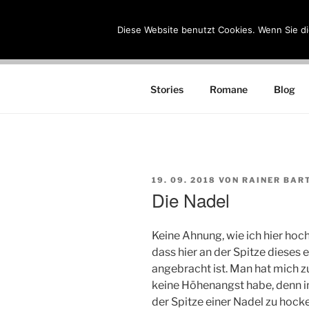
Zum
Inhalt
Diese Website benutzt Cookies. Wenn Sie di
RAINER B
springen
Schriftsteller
Stories
Romane
Blog
VERÖFFENTLICHT
19. 09. 2018
VON
RAINER BAR
AM
Die Nadel
Keine Ahnung, wie ich hier ho
dass hier an der Spitze dieses 
angebracht ist. Man hat mich z
keine Höhenangst habe, denn in
der Spitze einer Nadel zu hocke