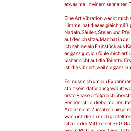
etwas mal in einem sehr alten 
Eine Art Vibration weckt mich 
Himmel hat dieses gleichmäßig
Nadeln, Säulen, Stelen und Pfei
auf der ich sitze. Man hat in d
ich nehme ein Frühstück aus Ka
es ganz gut, ich fühle mich erf
bisher nicht auf die Toilette. E
ist, die vibriert, weil sie ganz 
Es muss sich um ein Experiment 
stolz sein, dafür ausgewählt wo
erste Phase erfolgreich überst
Rennen ist. Ich liebe meinen Jo
Arbeit nicht. Zumal mir nie je
wann ich die an mich gestellten
sitze in der Mitte einer 360-G
einem Platz in irgendeiner Urb