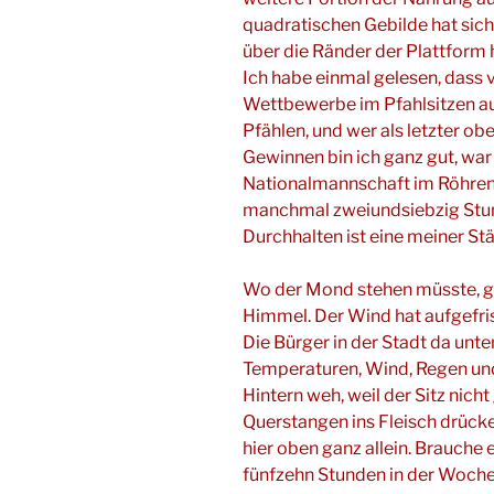
quadratischen Gebilde hat sich
über die Ränder der Plattform hi
Ich habe einmal gelesen, dass 
Wettbewerbe im Pfahlsitzen a
Pfählen, und wer als letzter ob
Gewinnen bin ich ganz gut, war 
Nationalmannschaft im Röhren
manchmal zweiundsiebzig Stun
Durchhalten ist eine meiner St
Wo der Mond stehen müsste, gi
Himmel. Der Wind hat aufgefris
Die Bürger in der Stadt da unte
Temperaturen, Wind, Regen und
Hintern weh, weil der Sitz nicht
Querstangen ins Fleisch drücke
hier oben ganz allein. Brauche e
fünfzehn Stunden in der Woche 