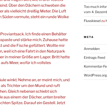
ind. Über den Dächern schweben die
Too much infor
 als vielleicht dreißig Meter. Die Luft
vom 4. Dezem
ch Süden vermute, steht ein runde Wolke
Flusskiesel
zu
Proviantsack. Ich finde einen Behälter
META
sspaste und stärke mich. Zuhause hatte
 und die Fische gefüttert. Wollte mir
Anmelden
, weil ich eine Fahrt in den Naturpark
er in meiner Größe am Lager. Britt hatte
Eintrags-Feed
 aufs Meer, wofür ich vollstes
Kommentar-Fe
WordPress.org
ule winkt. Nehme an, er meint mich, und
e als Trichter um den Mund und ruft
ehen. Gleich nebenan schiebt sich
e aus einem der Dächer, unten breiter
chten Spitze. Darauf ein Gestell. Jetzt