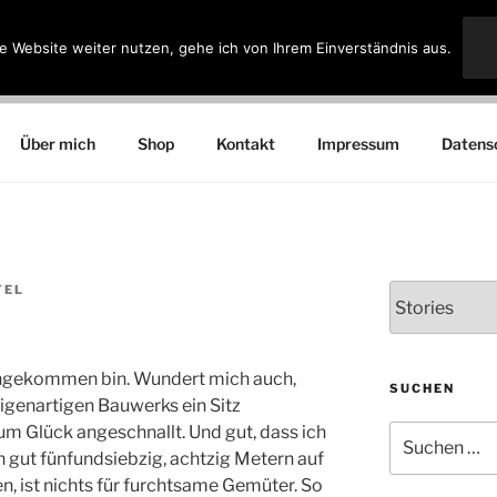
e Website weiter nutzen, gehe ich von Ihrem Einverständnis aus.
ARTEL
Über mich
Shop
Kontakt
Impressum
Datens
TEL
Kategorien
chgekommen bin. Wundert mich auch,
SUCHEN
eigenartigen Bauwerks ein Sitz
um Glück angeschnallt. Und gut, dass ich
Suchen
nach:
 gut fünfundsiebzig, achtzig Metern auf
n, ist nichts für furchtsame Gemüter. So