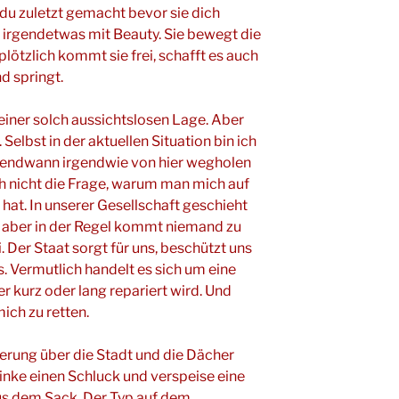
du zuletzt gemacht bevor sie dich
 irgendetwas mit Beauty. Sie bewegt die
plötzlich kommt sie frei, schafft es auch
d springt.
n einer solch aussichtslosen Lage. Aber
. Selbst in der aktuellen Situation bin ich
rgendwann irgendwie von hier wegholen
uch nicht die Frage, warum man mich auf
hat. In unserer Gesellschaft geschieht
 aber in der Regel kommt niemand zu
. Der Staat sorgt für uns, beschützt uns
s. Vermutlich handelt es sich um eine
r kurz oder lang repariert wird. Und
ch zu retten.
rung über die Stadt und die Dächer
rinke einen Schluck und verspeise eine
us dem Sack. Der Typ auf dem