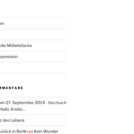
en
 die Möbelstücke
pression
MMENTARE
om 27. September 2014 - too much
Hallo, Krebs…
rz des Lebens
Zurück in Berlin
zu
Kein Wunder