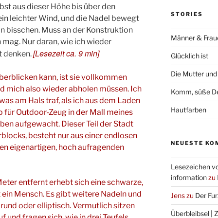
elbst aus dieser Höhe bis über den
STORIES
ein leichter Wind, und die Nadel bewegt
ein bisschen. Muss an der Konstruktion
Männer & Frau
n mag. Nur daran, wie ich wieder
[
Lesezeit ca.
9
min
]
t denken.
Glücklich ist
Die Mutter und
berblicken kann, ist sie vollkommen
rd mich also wieder abholen müssen. Ich
Komm, süße De
twas am Hals traf, als ich aus dem Laden
Hautfarben
 für Outdoor-Zeug in der Mall meines
 oben aufgewacht. Dieser Teil der Stadt
rblocks, besteht nur aus einer endlosen
NEUESTE KO
en eigenartigen, hoch aufragenden
Lesezeichen v
information
zu
eter entfernt erhebt sich eine schwarze,
 ein Mensch. Es gibt weitere Nadeln und
Jens
zu
Der Fu
und oder elliptisch. Vermutlich sitzen
Überbleibsel | 
f und fragen sich, wie in drei Teufels