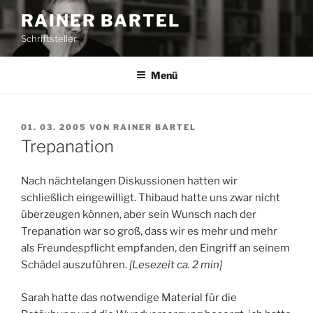
Z
RAINER BARTEL
u
Schriftsteller
m
I
n
Menü
h
a
l
V
01. 03. 2005
VON
RAINER BARTEL
E
t
Trepanation
R
s
Ö
p
F
Nach nächtelangen Diskussionen hatten wir
F
r
schließlich eingewilligt. Thibaud hatte uns zwar nicht
E
i
überzeugen können, aber sein Wunsch nach der
N
n
T
Trepanation war so groß, dass wir es mehr und mehr
L
g
als Freundespflicht empfanden, den Eingriff an seinem
I
e
Schädel auszuführen.
[
Lesezeit ca.
2
min
]
C
n
H
T
Sarah hatte das notwendige Material für die
A