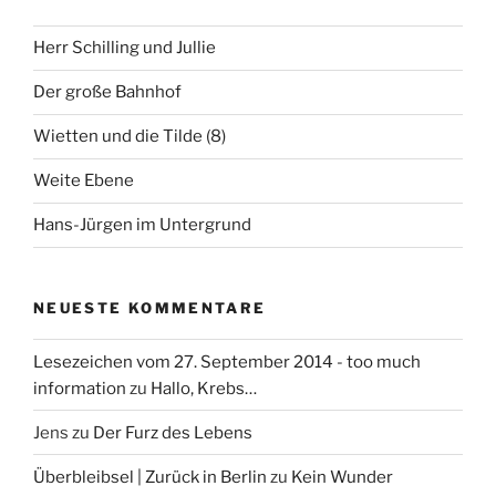
e
o
n
n
Herr Schilling und Jullie
n
a
Der große Bahnhof
c
h
Wietten und die Tilde (8)
:
Weite Ebene
Hans-Jürgen im Untergrund
NEUESTE KOMMENTARE
Lesezeichen vom 27. September 2014 - too much
information
zu
Hallo, Krebs…
Jens
zu
Der Furz des Lebens
Überbleibsel | Zurück in Berlin
zu
Kein Wunder