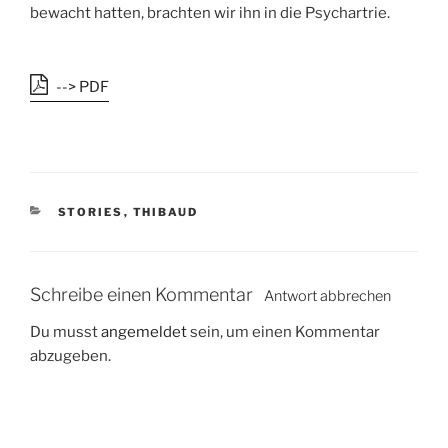
bewacht hatten, brachten wir ihn in die Psychartrie.
--> PDF
K
STORIES
,
THIBAUD
A
T
E
G
Schreibe einen Kommentar
Antwort abbrechen
O
R
Du musst
angemeldet
sein, um einen Kommentar
I
abzugeben.
E
N