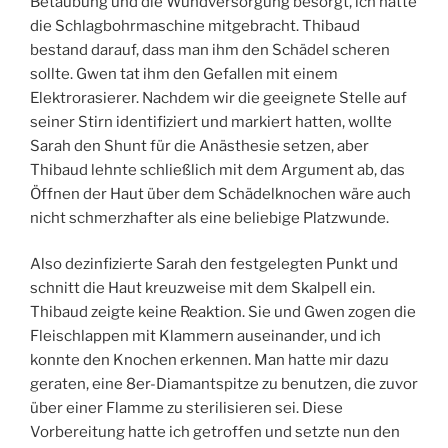
Betäubung und die Wundversorgung besorgt, ich hatte
M
die Schlagbohrmaschine mitgebracht. Thibaud
bestand darauf, dass man ihm den Schädel scheren
sollte. Gwen tat ihm den Gefallen mit einem
Elektrorasierer. Nachdem wir die geeignete Stelle auf
seiner Stirn identifiziert und markiert hatten, wollte
Sarah den Shunt für die Anästhesie setzen, aber
Thibaud lehnte schließlich mit dem Argument ab, das
Öffnen der Haut über dem Schädelknochen wäre auch
nicht schmerzhafter als eine beliebige Platzwunde.
Also dezinfizierte Sarah den festgelegten Punkt und
schnitt die Haut kreuzweise mit dem Skalpell ein.
Thibaud zeigte keine Reaktion. Sie und Gwen zogen die
Fleischlappen mit Klammern auseinander, und ich
konnte den Knochen erkennen. Man hatte mir dazu
geraten, eine 8er-Diamantspitze zu benutzen, die zuvor
über einer Flamme zu sterilisieren sei. Diese
Vorbereitung hatte ich getroffen und setzte nun den