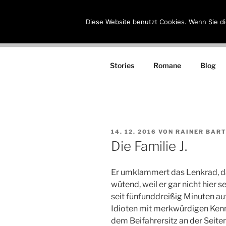
Zum
Inhalt
Diese Website benutzt Cookies. Wenn Sie di
RAINER B
springen
Schriftsteller
Stories
Romane
Blog
VERÖFFENTLICHT
14. 12. 2016
VON
RAINER BAR
AM
Die Familie J.
Er umklammert das Lenkrad, da
wütend, weil er gar nicht hier se
seit fünfunddreißig Minuten a
Idioten mit merkwürdigen Kenn
dem Beifahrersitz an der Seit