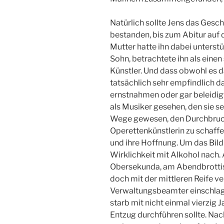
Natürlich sollte Jens das Gesc
bestanden, bis zum Abitur auf
Mutter hatte ihn dabei unterstü
Sohn, betrachtete ihn als einen
Künstler. Und dass obwohl es d
tatsächlich sehr empfindlich d
ernstnahmen oder gar beleidigt
als Musiker gesehen, den sie s
Wege gewesen, den Durchbruch
Operettenkünstlerin zu schaffe
und ihre Hoffnung. Um das Bild 
Wirklichkeit mit Alkohol nach. 
Obersekunda, am Abendbrottisc
doch mit der mittleren Reife v
Verwaltungsbeamter einschlage
starb mit nicht einmal vierzig Ja
Entzug durchführen sollte. Nac