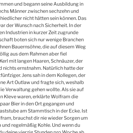
mmen und begann seine Ausbildung in
Sechs Männer zwischen sechzehn und
hiedlicher nicht hätten sein können. Das
ar der Wunsch nach Sicherheit. In der
 Industrien in kurzer Zeit zugrunde
chaft boten sich nur wenige Branchen
n ihnen Bauernsöhne, die auf diesem Weg
öllig aus dem Rahmen aber fiel
Kerl mit langen Haaren, Schnäuzer, der
 nichts ernstnahm. Natürlich hatte der
fünfziger. Jens sah in dem Kollegen, der
 eine Art Outlaw und fragte sich, weshalb
ie Verwaltung gehen wollte. Als sie auf
n Kleve waren, erklärte Wolfram die
 paar Bier in den Ort gegangen und
Gaststube am Stammtisch in der Ecke. Ist
fram, brauchst dir nie wieder Sorgen um
b und regelmäßig Kohle. Und wenn du
t du deine vierzig Stunden pro Woche ab,