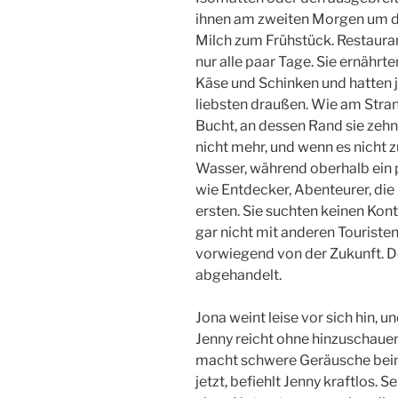
ihnen am zweiten Morgen um di
Milch zum Frühstück. Restaurant
nur alle paar Tage. Sie ernähr
Käse und Schinken und hatten 
liebsten draußen. Wie am Stra
Bucht, an dessen Rand sie zehn
nicht mehr, und wenn es nicht z
Wasser, während oberhalb ein 
wie Entdecker, Abenteurer, die
ersten. Sie suchten keinen Kon
gar nicht mit anderen Touristen
vorwiegend von der Zukunft. D
abgehandelt.
Jona weint leise vor sich hin, u
Jenny reicht ohne hinzuschauen
macht schwere Geräusche beim 
jetzt, befiehlt Jenny kraftlos. S