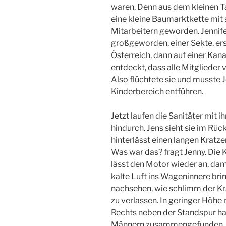
waren. Denn aus dem kleinen T
eine kleine Baumarktkette mit s
Mitarbeitern geworden. Jenni
großgeworden, einer Sekte, er
Österreich, dann auf einer Kana
entdeckt, dass alle Mitgliede
Also flüchtete sie und musste 
Kinderbereich entführen.
Jetzt laufen die Sanitäter mit 
hindurch. Jens sieht sie im Rü
hinterlässt einen langen Kratze
Was war das? fragt Jenny. Die 
lässt den Motor wieder an, da
kalte Luft ins Wageninnere brin
nachsehen, wie schlimm der Krat
zu verlassen. In geringer Höhe 
Rechts neben der Standspur hat
Männern zusammengefunden, di