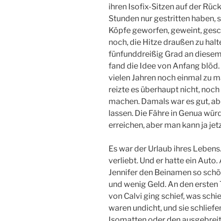
ihren Isofix-Sitzen auf der Rü
Stunden nur gestritten haben, 
Köpfe geworfen, geweint, gesc
noch, die Hitze draußen zu hal
fünfunddreißig Grad an diesem 
fand die Idee von Anfang blöd.
vielen Jahren noch einmal zu m
reizte es überhaupt nicht, noch
machen. Damals war es gut, ab
lassen. Die Fähre in Genua wür
erreichen, aber man kann ja je
Es war der Urlaub ihres Lebens.
verliebt. Und er hatte ein Aut
Jennifer den Beinamen so schön 
und wenig Geld. An den erste
von Calvi ging schief, was sch
waren undicht, und sie schlief
Isomatten oder den ausgebreit