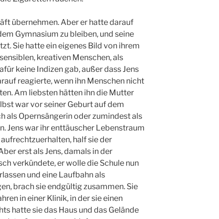
häft übernehmen. Aber er hatte darauf
 dem Gymnasium zu bleiben, und seine
tzt. Sie hatte ein eigenes Bild von ihrem
 sensiblen, kreativen Menschen, als
afür keine Indizen gab, außer dass Jens
arauf reagierte, wenn ihn Menschen nicht
en. Am liebsten hätten ihn die Mutter
elbst war vor seiner Geburt auf dem
 als Opernsängerin oder zumindest als
n. Jens war ihr enttäuscher Lebenstraum
aufrechtzuerhalten, half sie der
Aber erst als Jens, damals in der
h verkündete, er wolle die Schule nun
erlassen und eine Laufbahn als
n, brach sie endgültig zusammen. Sie
hren in einer Klinik, in der sie einen
hts hatte sie das Haus und das Gelände