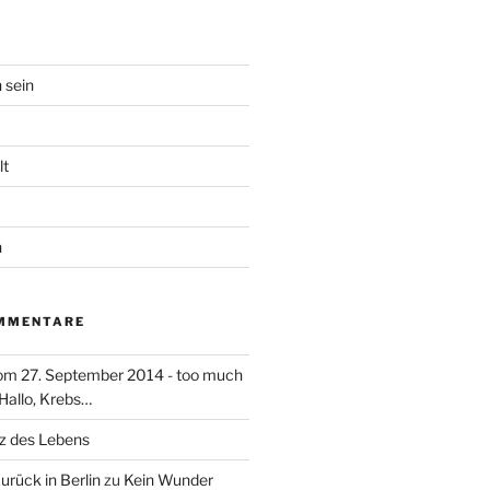
 sein
lt
n
MMENTARE
om 27. September 2014 - too much
Hallo, Krebs…
rz des Lebens
Zurück in Berlin
zu
Kein Wunder