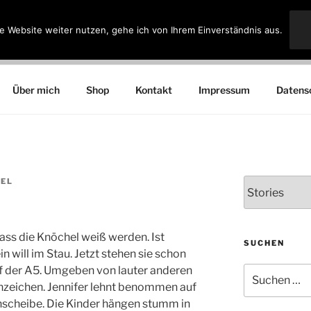
e Website weiter nutzen, gehe ich von Ihrem Einverständnis aus.
ARTEL
Über mich
Shop
Kontakt
Impressum
Datens
TEL
Kategorien
ss die Knöchel weiß werden. Ist
SUCHEN
in will im Stau. Jetzt stehen sie schon
uf der A5. Umgeben von lauter anderen
Suchen
nach:
zeichen. Jennifer lehnt benommen auf
enscheibe. Die Kinder hängen stumm in