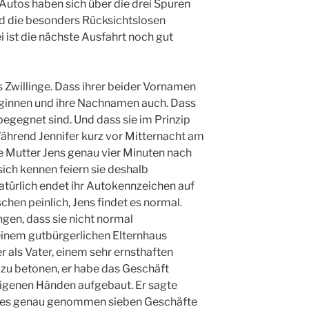
Autos haben sich über die drei Spuren
nd die besonders Rücksichtslosen
i ist die nächste Ausfahrt noch gut
ls Zwillinge. Dass ihrer beider Vornamen
innen und ihre Nachnamen auch. Dass
 begegnet sind. Und dass sie im Prinzip
ährend Jennifer kurz vor Mitternacht am
ne Mutter Jens genau vier Minuten nach
e sich kennen feiern sie deshalb
ürlich endet ihr Autokennzeichen auf
sschen peinlich, Jens findet es normal.
n, dass sie nicht normal
einem gutbürgerlichen Elternhaus
als Vater, einem sehr ernsthaften
zu betonen, er habe das Geschäft
eigenen Händen aufgebaut. Er sagte
l es genau genommen sieben Geschäfte