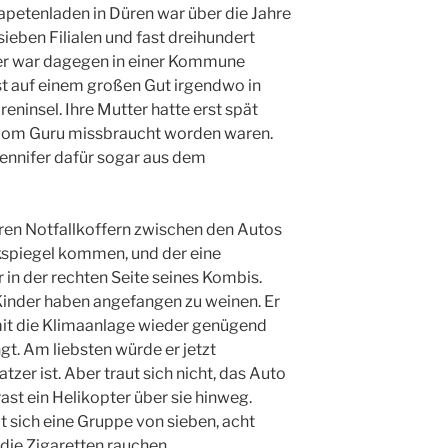
apetenladen in Düren war über die Jahre
ieben Filialen und fast dreihundert
fer war dagegen in einer Kommune
st auf einem großen Gut irgendwo in
reninsel. Ihre Mutter hatte erst spät
r vom Guru missbraucht worden waren.
Jennifer dafür sogar aus dem
ihren Notfallkoffern zwischen den Autos
ckspiegel kommen, und der eine
r in der rechten Seite seines Kombis.
Kinder haben angefangen zu weinen. Er
mit die Klimaanlage wieder genügend
gt. Am liebsten würde er jetzt
zer ist. Aber traut sich nicht, das Auto
rast ein Helikopter über sie hinweg.
 sich eine Gruppe von sieben, acht
e Zigaretten rauchen.