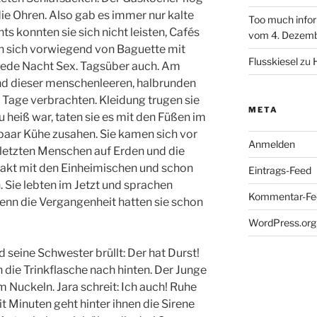
e Ohren. Also gab es immer nur kalte
Too much infor
s konnten sie sich nicht leisten, Cafés
vom 4. Dezem
ten sich vorwiegend von Baguette mit
Flusskiesel
zu
jede Nacht Sex. Tagsüber auch. Am
nd dieser menschenleeren, halbrunden
 Tage verbrachten. Kleidung trugen sie
META
u heiß war, taten sie es mit den Füßen im
paar Kühe zusahen. Sie kamen sich vor
Anmelden
 letzten Menschen auf Erden und die
takt mit den Einheimischen und schon
Eintrags-Feed
. Sie lebten im Jetzt und sprachen
Kommentar-Fe
enn die Vergangenheit hatten sie schon
WordPress.org
nd seine Schwester brüllt: Der hat Durst!
 die Trinkflasche nach hinten. Der Junge
Nuckeln. Jara schreit: Ich auch! Ruhe
eit Minuten geht hinter ihnen die Sirene