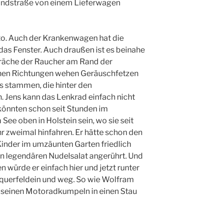
Landstraße von einem Lieferwagen
uto. Auch der Krankenwagen hat die
 das Fenster. Auch draußen ist es beinahe
spräche der Raucher am Rand der
nen Richtungen wehen Geräuschfetzen
s stammen, die hinter den
. Jens kann das Lenkrad einfach nicht
e könnten schon seit Stunden im
e oben in Holstein sein, wo sie seit
hr zweimal hinfahren. Er hätte schon den
 Kinder im umzäunten Garten friedlich
ren legendären Nudelsalat angerührt. Und
n würde er einfach hier und jetzt runter
 querfeldein und weg. So wie Wolfram
it seinen Motoradkumpeln in einen Stau