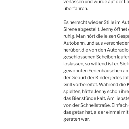
verlassen und wurde auf der 
überfahren.
Es herrscht wieder Stille im A
Sirene abgestellt. Jenny öffnet
ruhig. Man hört die leisen Ge
Autobahn, und aus verschiede
herüber, die von den Autoradio
geschlossenen Scheiben laufen
loslassen, so wütend ist er. Si
gewohnten Ferienhäuschen am Se
der Geburt der Kinder jedes Ja
Grill vorbereitet. Während die
spielten, hätte Jenny schon ih
das Bier stünde kalt. Am liebste
von der Schnellstraße. Einfach
das getan hat, als er einmal m
geraten war.