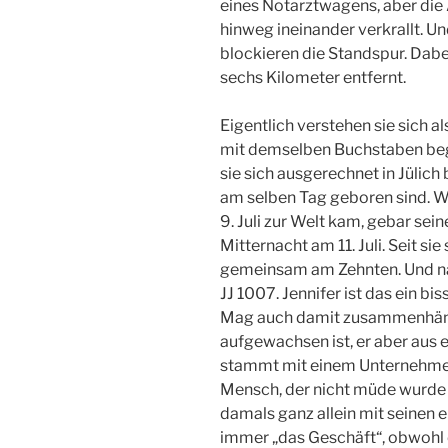
eines Notarztwagens, aber die 
hinweg ineinander verkrallt. U
blockieren die Standspur. Dabe
sechs Kilometer entfernt.
Eigentlich verstehen sie sich a
mit demselben Buchstaben beg
sie sich ausgerechnet in Jülich
am selben Tag geboren sind. W
9. Juli zur Welt kam, gebar sei
Mitternacht am 11. Juli. Seit si
gemeinsam am Zehnten. Und nat
JJ 1007. Jennifer ist das ein bi
Mag auch damit zusammenhänge
aufgewachsen ist, er aber aus 
stammt mit einem Unternehmer 
Mensch, der nicht müde wurde 
damals ganz allein mit seinen 
immer „das Geschäft“, obwoh