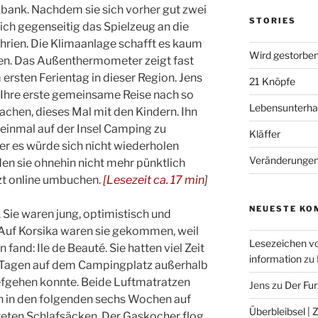
ckbank. Nachdem sie sich vorher gut zwei
STORIES
sich gegenseitig das Spielzeug an die
hrien. Die Klimaanlage schafft es kaum
Wird gestorben
ten. Das Außenthermometer zeigt fast
ersten Ferientag in dieser Region. Jens
21 Knöpfe
 Ihre erste gemeinsame Reise nach so
Lebensunterha
achen, dieses Mal mit den Kindern. Ihn
 einmal auf der Insel Camping zu
Kläffer
er es würde sich nicht wiederholen
Veränderunge
den sie ohnehin nicht mehr pünktlich
tzt online umbuchen.
[
Lesezeit ca.
17
min
]
NEUESTE KO
 Sie waren jung, optimistisch und
o. Auf Korsika waren sie gekommen, weil
Lesezeichen v
fand: Ile de Beauté. Sie hatten viel Zeit
information
zu
n Tagen auf dem Campingplatz außerhalb
iefgehen konnte. Beide Luftmatratzen
Jens
zu
Der Fu
en in den folgenden sechs Wochen auf
Überbleibsel | 
eten Schlafsäcken. Der Gaskocher flog