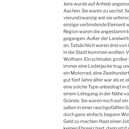
Jens wurde auf Anhieb angeno
Aachen. Sie waren zu sechst. 
vierundzwanzig wie sie untersc
einzige verbindende Element w
Region waren die angestammten
gegangen. Außer der Landwirts
an. Tatsächlich waren drei vo
in die Stadt kommen wollten. V
Wolfram. Ein schmaler, großer 
immer eine Lederjacke trug und
ein Motorrad, eine Zweihundert
gut fünf Jahre älter war als er,
eine solche Type unbedingt in d
einem Lehrgang in der Nähe vo
Gründe. Sie waren noch auf ein
saßen in einer rauchgefüllten 
doch ganz einfach, begann Wol
Geld zu machen. Hast einen Jo
keinen Ehrgeiz hast, dann sitz