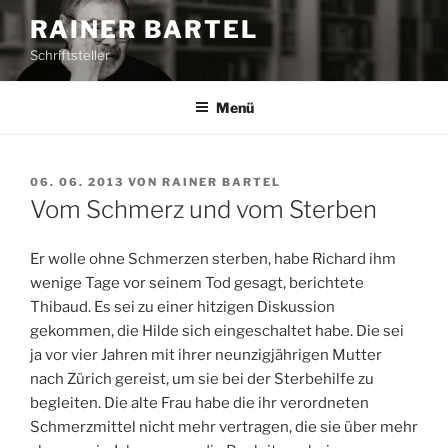
Z
RAINER BARTEL
u
Schriftsteller
m
I
n
Menü
h
a
l
V
06. 06. 2013
VON
RAINER BARTEL
E
t
Vom Schmerz und vom Sterben
R
s
Ö
p
F
Er wolle ohne Schmerzen sterben, habe Richard ihm
F
r
wenige Tage vor seinem Tod gesagt, berichtete
E
i
Thibaud. Es sei zu einer hitzigen Diskussion
N
n
T
gekommen, die Hilde sich eingeschaltet habe. Die sei
L
g
ja vor vier Jahren mit ihrer neunzigjährigen Mutter
I
e
nach Zürich gereist, um sie bei der Sterbehilfe zu
C
n
H
begleiten. Die alte Frau habe die ihr verordneten
T
Schmerzmittel nicht mehr vertragen, die sie über mehr
A