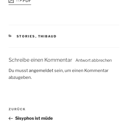
--> PDF
K
STORIES
,
THIBAUD
A
T
E
G
Schreibe einen Kommentar
Antwort abbrechen
O
R
Du musst
angemeldet
sein, um einen Kommentar
I
abzugeben.
E
N
B
V
ZURÜCK
e
o
Sisyphos ist müde
i
r