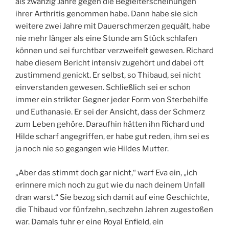
als zwanzig Jahre gegen die Begleiterscheinungen
M
ihrer Arthritis genommen habe. Dann habe sie sich
weitere zwei Jahre mit Dauerschmerzen gequält, habe
nie mehr länger als eine Stunde am Stück schlafen
können und sei furchtbar verzweifelt gewesen. Richard
habe diesem Bericht intensiv zugehört und dabei oft
zustimmend genickt. Er selbst, so Thibaud, sei nicht
einverstanden gewesen. Schließlich sei er schon
immer ein strikter Gegner jeder Form von Sterbehilfe
und Euthanasie. Er sei der Ansicht, dass der Schmerz
zum Leben gehöre. Daraufhin hätten ihn Richard und
Hilde scharf angegriffen, er habe gut reden, ihm sei es
ja noch nie so gegangen wie Hildes Mutter.
„Aber das stimmt doch gar nicht,“ warf Eva ein, „ich
erinnere mich noch zu gut wie du nach deinem Unfall
dran warst.“ Sie bezog sich damit auf eine Geschichte,
die Thibaud vor fünfzehn, sechzehn Jahren zugestoßen
war. Damals fuhr er eine Royal Enfield, ein