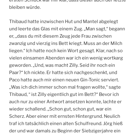
ersten Schluck war mir klar, dass dieser auch der letzte
bleiben würde.
Thibaud hatte inzwischen Hut und Mantel abgelegt
und leerte das Glas mit einem Zug. „Man sagt,“ begann
er, „dass du mit diesem Zeug jede Frau zwischen
zwanzig und vierzig ins Bett kriegt. Muss an der Milch
liegen.“ Ich hatte noch kein Wort gesagt. Klar, nach so
vielen einsamen Abenden war ich ein wenig wortkarg
geworden. „Und, was macht Zilly. Seid ihr noch ein
Paar?“ Ich nickte. Er hatte sich nachgeschenkt, und
Paco hatte auch mir einen neuen Gin-Tonic serviert.
„Was ich dich immer schon mal fragen wollte,“ sagte
Thibaud, “ ist Zilly eigentlich gut im Bett?“ Bevor ich
auch nur zu einer Antwort ansetzen konnte, lachte er
wieder schallend. „Schon gut, schon gut, war ein
Scherz. Aber einer mit ernsten Hintergrund. Neulich
traf ich tatsächlich einen alten Schulfreund. Jörg hieß
der und war damals zu Beginn der Siebzigerjahre ein