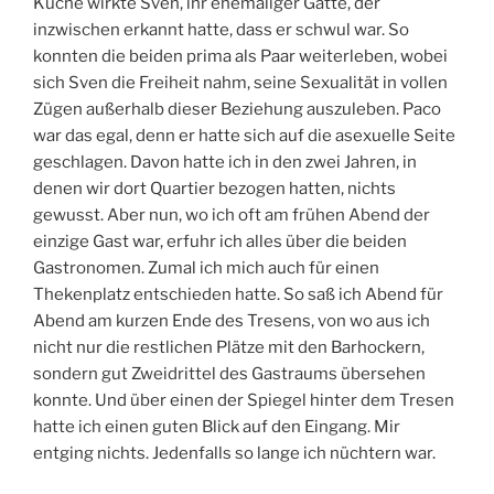
Küche wirkte Sven, ihr ehemaliger Gatte, der
M
inzwischen erkannt hatte, dass er schwul war. So
konnten die beiden prima als Paar weiterleben, wobei
sich Sven die Freiheit nahm, seine Sexualität in vollen
Zügen außerhalb dieser Beziehung auszuleben. Paco
war das egal, denn er hatte sich auf die asexuelle Seite
geschlagen. Davon hatte ich in den zwei Jahren, in
denen wir dort Quartier bezogen hatten, nichts
gewusst. Aber nun, wo ich oft am frühen Abend der
einzige Gast war, erfuhr ich alles über die beiden
Gastronomen. Zumal ich mich auch für einen
Thekenplatz entschieden hatte. So saß ich Abend für
Abend am kurzen Ende des Tresens, von wo aus ich
nicht nur die restlichen Plätze mit den Barhockern,
sondern gut Zweidrittel des Gastraums übersehen
konnte. Und über einen der Spiegel hinter dem Tresen
hatte ich einen guten Blick auf den Eingang. Mir
entging nichts. Jedenfalls so lange ich nüchtern war.