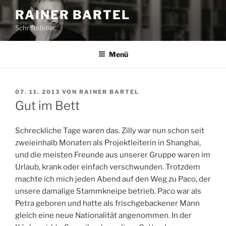
Z
RAINER BARTEL
u
Schriftsteller
m
I
n
Menü
h
a
l
V
07. 11. 2013
VON
RAINER BARTEL
E
t
Gut im Bett
R
s
Ö
p
F
Schreckliche Tage waren das. Zilly war nun schon seit
F
r
zweieinhalb Monaten als Projektleiterin in Shanghai,
E
i
und die meisten Freunde aus unserer Gruppe waren im
N
n
T
Urlaub, krank oder einfach verschwunden. Trotzdem
L
g
machte ich mich jeden Abend auf den Weg zu Paco, der
I
e
unsere damalige Stammkneipe betrieb. Paco war als
C
n
H
Petra geboren und hatte als frischgebackener Mann
T
gleich eine neue Nationalität angenommen. In der
A