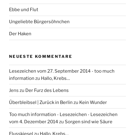
c
h
Ebbe und Flut
:
Ungeliebte Bürgersöhnchen
Der Haken
NEUESTE KOMMENTARE
Lesezeichen vom 27. September 2014 - too much
information
zu
Hallo, Krebs…
Jens
zu
Der Furz des Lebens
Überbleibsel | Zurück in Berlin
zu
Kein Wunder
Too much information - Lesezeichen - Lesezeichen
vom 4. Dezember 2014
zu
Sorgen sind wie Säure
Flusskiesel
zu
Hallo, Krebs…