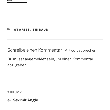
K
STORIES
,
THIBAUD
A
T
E
G
Schreibe einen Kommentar
Antwort abbrechen
O
R
Du musst
angemeldet
sein, um einen Kommentar
I
abzugeben.
E
N
B
V
ZURÜCK
e
o
Sex mit Angie
i
r